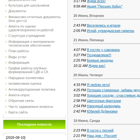
3:17 PM
Ждем всех!
Культура для школьников
9:59 AM
Акция "Письмо бойцу"
Документы
25 Июня, Вторник
Финансово-отчетные документы
(bus.gov.ru)
2:43 PM
Веселились и играли
Анкета по оценке
удовлетворенности работой
2:05 PM
Играй, кувандыкская гармонь
Структура учреждения
21 Июня, Пятница
Информация о материально-
техническом обеспечении
4:07 PM
В гостях у самовара
План работы
3:27 PM
Поздравляем!!!
Виды услуг
2:25 PM
Боевые аккорды
Информация
10:11 AM
Ждем вас!
График работы клубных
формирований СДК и СК
20 Июня, Четверг
Народные коллективы
независимая оценка
4:33 PM
Я люблю лето!
Антикоррупционная политика
4:25 PM
Потешки старинные, забавы др
Анкета-опрос
3:02 PM
Хорошие соседи - счастливые др
2:58 PM
Цветочные фантазии
Обратная связь
2:54 PM
Народный календарь
Часто задаваемые вопросы
2:42 PM
Юбилей Дубиновки
Карта сайта
19 Июня, Среда
Последние новости
2:23 PM
В гости с песней
2:21 PM
Наш дом - Россия!
[2026-08-10]