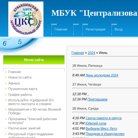
МБУК "Централизован
Главная
Регистрация
Вход
Главная
»
2024
»
Июнь
Меню сайта
28 Июня, Пятница
Главная
8:49 AM
День молодежи 2024
Новости сайта
Афиша
27 Июня, Четверг
Пушкинская карта
12:18 PM
.
График работы
12:16 PM
Приглашаем
Используйте «Цифровой ID»
вместо паспорта и справок
26 Июня, Среда
Мероприятия к 80-летию Великой
Победы
4:16 PM
Свеча памяти в округе
Программа "Земский работник
культуры"
4:11 PM
Юбилей села
Расписание занятий
4:01 PM
Выбрали Мисс Лето
3:43 PM
Праздник в Ишмуратово
Ресурсный отдел поддержки
добровольчества