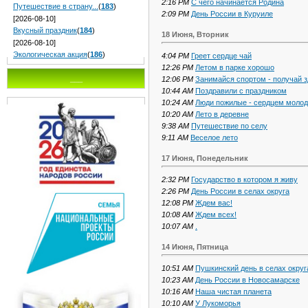
2:16 PM
С чего начинается Родина
Путешествие в страну...
(
183
)
2:09 PM
День России в Куруиле
[2026-08-10]
Вкусный праздник
(
184
)
18 Июня, Вторник
[2026-08-10]
Экологическая акция
(
186
)
4:04 PM
Греет сердце чай
12:26 PM
Летом в парке хорошо
___
12:06 PM
Занимайся спортом - получай 
10:44 AM
Поздравили с праздником
10:24 AM
Люди пожилые - сердцем моло
10:20 AM
Лето в деревне
9:38 AM
Путешествие по селу
9:11 AM
Веселое лето
17 Июня, Понедельник
2:32 PM
Государство в котором я живу
2:26 PM
День России в селах округа
12:08 PM
Ждем вас!
10:08 AM
Ждем всех!
10:07 AM
.
14 Июня, Пятница
10:51 AM
Пушкинский день в селах округ
10:23 AM
День России в Новосамарске
10:16 AM
Наша чистая планета
10:10 AM
У Лукоморья