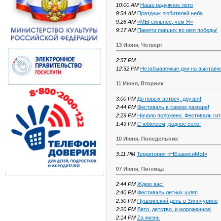
10:00 AM
Наше радужное лето
9:54 AM
Праздник любителей неба
9:26 AM
«МЫ сильнее, чем Я»
9:17 AM
Памяти павших во имя победы!
13 Июня, Четверг
2:57 PM
.
12:32 PM
Незабываемые дни на выставк
11 Июня, Вторник
3:00 PM
До новых встреч, друзья!
2:44 PM
Фестиваль в самом разгаре!
2:29 PM
Начало положено. Фестиваль гит
1:49 PM
С юбилеем, родное село!
10 Июня, Понедельник
3:11 PM
Территория «НЕзависиМЫ»
07 Июня, Пятница
2:44 PM
Ждем вас!
2:40 PM
Фестиваль летних шляп
2:30 PM
Пушкинский день в Зиянчурино
2:20 PM
Лето, детство, и мороженное!
2:14 PM
Zа жизнь